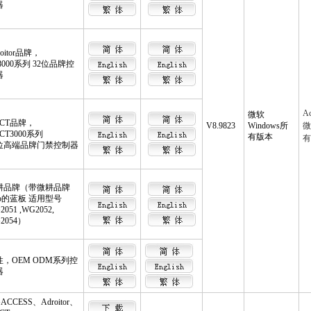
器
roitor品牌
，
8000系列 32位品牌控
器
A
微软
DCT品牌，
V8.9823
Windows所
微
CT3
000系列
有版本
有
2位高端品牌门禁控制器
耕品牌（带微耕品牌
go的蓝板 适用型号
2051 ,WG2052,
2054）
性，OEM ODM系列控
器
ACCESS、Adroitor、